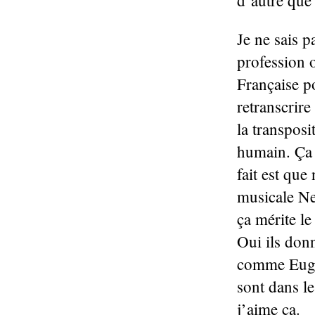
d’autre que 
Je ne sais p
profession 
Française po
retranscrire
la transposi
humain. Ça t
fait est qu
musicale Ne
ça mérite le
Oui ils don
comme Eugen
sont dans le
j’aime ça.