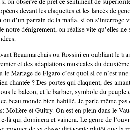
si on observe de prêt ce sentiment de supériorité
opéens devant les claquettes et les lancés de ge
 ou d’un parrain de la mafia, si on s’interroge 
de notre dénigrement, on réalise vite qu’elles ne 
ndées.
vant Beaumarchais ou Rossini en oubliant le tr
remier et des adaptations musicales du deuxième
ou le Mariage de Figaro c’est quoi si ce n’est un
ien chantée ? Des portes qui claquent, des amant
ous le balcon, et le barbier, symbole du peuple 
 ce beau monde bien habillé. Je parle même pas
: Molière et Guitry. On est en plein dans le Vaud
re-là qui dominera et vaincra. Le genre de l’ouv
se moquer de sa classe dirigeante plutôt que la r