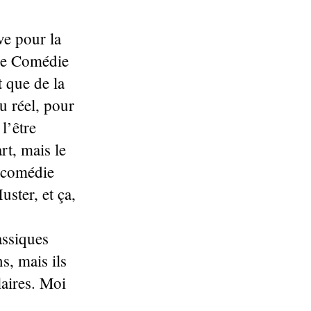
ve pour la
tre Comédie
t que de la
u réel, pour
l’être
rt, mais le
e comédie
ster, et ça,
assiques
, mais ils
laires. Moi