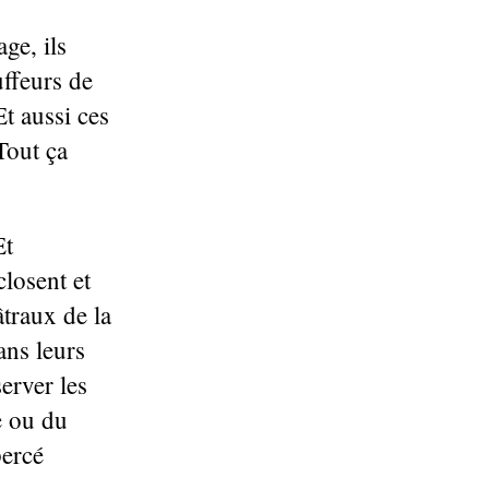
ge, ils
uffeurs de
Et aussi ces
Tout ça
Et
losent et
âtraux de la
ans leurs
erver les
e ou du
percé