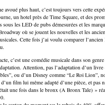
 avoué plus haut, c’est toujours vers cette expé
ourne, un hotel près de Time Square, et des pro
s sous les LED de pubs démesurées et les marqu
 Broadway où se jouent les nouvelles et les ancie
sicales. Cette fois j’ai voulu comparer l’ancie
u.
acte, c’est une comédie musicale dans son genre 
adaptation. Attention, pas l’adaptation d’un liv
bles”, ou d’un Disney comme “Le Roi Lion”, n
n d’un film lui même adapté d’une pièce, et pas 
 était une fois dans le bronx (A Bronx Tale) » ré
90.
re le carton du moment vu le rabais de 40% offer