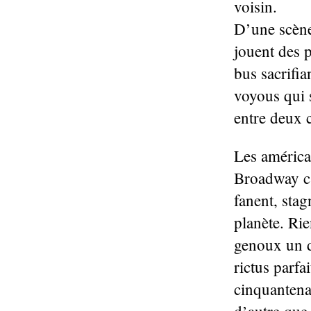
voisin.
D’une scène
jouent des p
bus sacrifia
voyous qui 
entre deux 
Les américai
Broadway c’
fanent, stag
planète. Rie
genoux un d
rictus parfa
cinquantenai