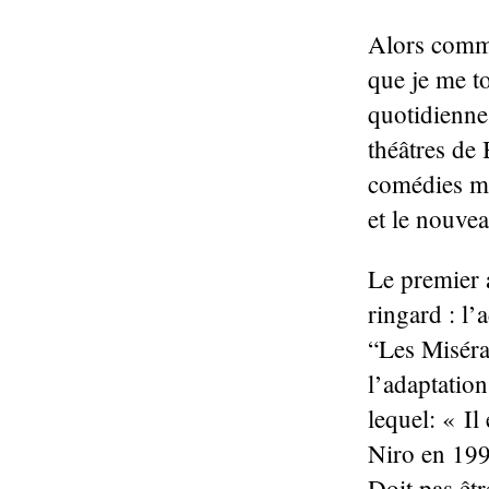
Alors comme
que je me t
quotidienne
théâtres de
comédies mu
et le nouvea
Le premier 
ringard : l’
“Les Miséra
l’adaptatio
lequel: « Il
Niro en 19
Doit pas êt