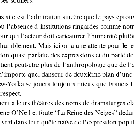
ses souliers.
as si c’est l’admiration sincère que le pays éprou
où l’absence d’institutions ringardes comme no
ur qui l’acteur doit caricaturer l’humanité plutô
 humblement. Mais ici on a une attente pour le je
tion quasi-parfaite des expressions et du parlé de 
ient peut-être plus de l’anthropologie que de l’a
e n’importe quel danseur de deuxième plan d’un
w-Yorkaise jouera toujours mieux que Francis Hu
 respect.
nent à leurs théâtres des noms de dramaturges cl
e O’Neil et foute “La Reine des Neiges” dedans
 vrai dans leur quête naïve de l’expression popu