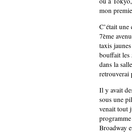
ou à Tokyo,
mon premier
C’était une
7ème avenue
taxis jaunes
bouffait les
dans la sall
retrouverai 
Il y avait 
sous une pi
venait tout
programme i
Broadway en