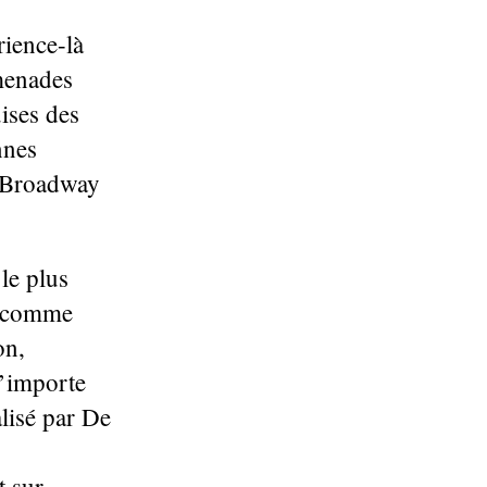
rience-là
menades
ises des
nnes
n Broadway
le plus
re comme
on,
n’importe
alisé par De
t sur