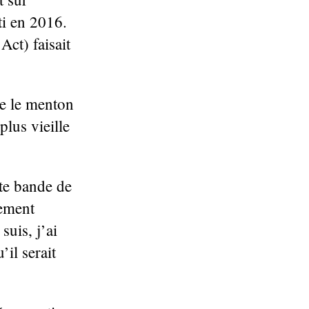
ti en 2016.
ct) faisait
ve le menton
plus vieille
tte bande de
lement
suis, j’ai
’il serait