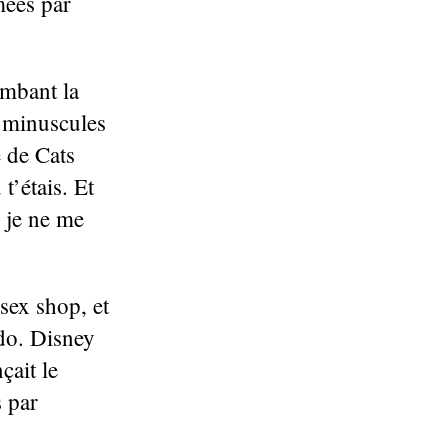
mées par
ombant la
e minuscules
e de Cats
t’étais. Et
i je ne me
sex shop, et
odo. Disney
çait le
 par