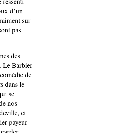
 ressenti
noux d’un
vraiment sur
sont pas
ames des
. Le Barbier
e comédie de
s dans le
qui se
 de nos
eville, et
rier payeur
egarder