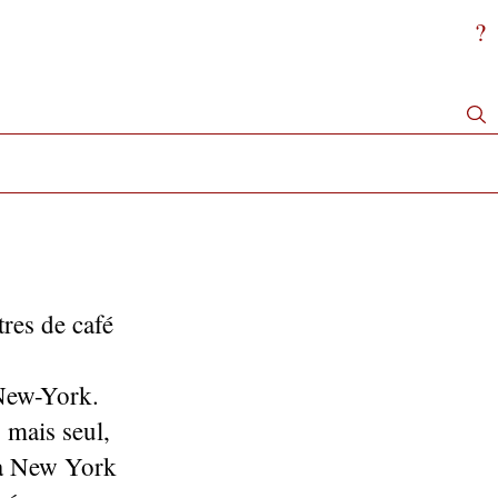
?
tres de café
 New-York.
 mais seul,
 à New York