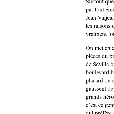
Surtout que 
par tout eur
Jean Valjean
les raisons 
vraiment fo
On met en a
pièces du p
de Séville 
boulevard b
placard ou s
gaussent de
grands héros
c’est ce gen
qui préfère 