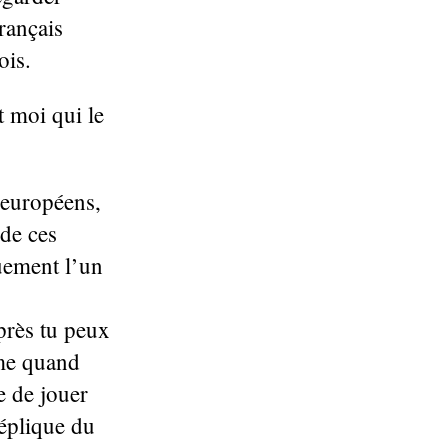
rançais
ois.
 moi qui le
 européens,
 de ces
uement l’un
près tu peux
ême quand
e de jouer
réplique du