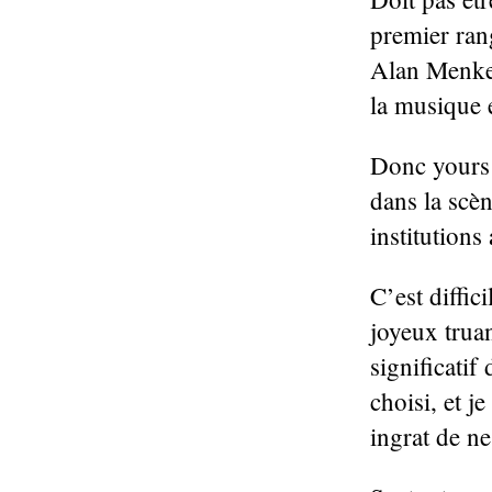
premier rang
Alan Menken
la musique e
Donc yours t
dans la scèn
institutions
C’est diffic
joyeux trua
significatif
choisi, et j
ingrat de n