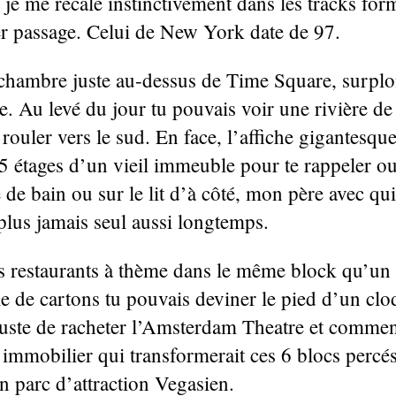
 je me recale instinctivement dans les tracks for
 passage. Celui de New York date de 97.
 chambre juste au-dessus de Time Square, surpl
. Au levé du jour tu pouvais voir une rivière d
 rouler vers le sud. En face, l’affiche gigantesqu
 5 étages d’un vieil immeuble pour te rappeler ou 
e de bain ou sur le lit d’à côté, mon père avec qu
plus jamais seul aussi longtemps.
des restaurants à thème dans le même block qu’un 
le de cartons tu pouvais deviner le pied d’un cl
 juste de racheter l’Amsterdam Theatre et commen
mmobilier qui transformerait ces 6 blocs percés
 parc d’attraction Vegasien.