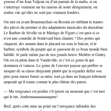
genoux d’un Jean Valjean ou d’un parrain de la mafia, si on
s’interroge vraiment sur les raisons de notre dénigrement, on
réalise vite qu’elles ne sont pas vraiment fondées.
On met en avant Beaumarchais ou Rossini en oubliant le trames
des pièces du premier et des adaptations musicales du deuxième.
Le Barbier de Séville ou le Mariage de Figaro c’est quoi si ce
n’est une comédie de boulevard bien chantée ? Des portes qui
claquent, des amants dans le placard ou sous le balcon, et le
barbier, symbole du peuple qui se gaussent de ce beau monde bien
habillé. Je parle même pas de nos grands héros: Molière et Guitry.
On est en plein dans le Vaudeville, et c’est ce genre-là qui
dominera et vaincra. Le genre de l’ouvrier payeur qui préfère se
moquer de sa classe dirigeante plutôt que la regarder défier son
père pour mieux baiser sa mère, tout ça dans un français tellement
ampoulé qu’il sonne comme le plus élitiste des patois.
— Ma vengeance est perdue s’il ignore en mourant que c’est moi
qui le tue. Andromaaaaaaaaaquue!
Bref, après cette mise au point sur l’arrogance infondée des