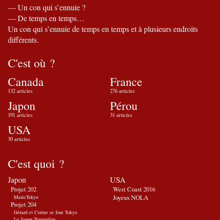
— Un con qui s’ennuie ?
— De temps en temps…
Un con qui s’ennuie de temps en temps et à plusieurs endroits
différents.
C'est où ?
Canada
France
132 articles
276 articles
Japon
Pérou
191 articles
31 articles
USA
30 articles
C'est quoi ?
Japon
USA
Projet 202
West Coast 2016
Joyeux NOLA
MarieTokyo
Projet 204
Gérard et Corine se font Tokyo
Le Japon Tranquilou