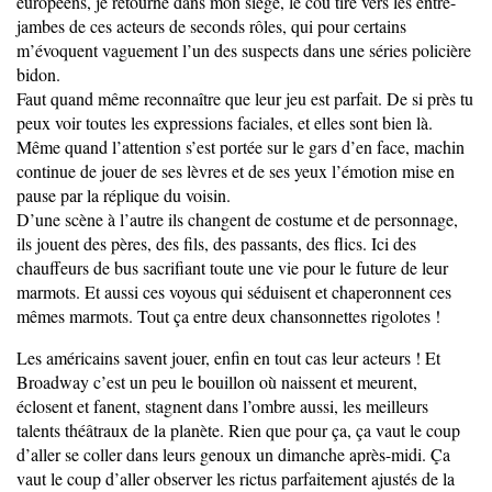
européens, je retourne dans mon siège, le cou tiré vers les entre-
jambes de ces acteurs de seconds rôles, qui pour certains
m’évoquent vaguement l’un des suspects dans une séries policière
bidon.
Faut quand même reconnaître que leur jeu est parfait. De si près tu
peux voir toutes les expressions faciales, et elles sont bien là.
Même quand l’attention s’est portée sur le gars d’en face, machin
continue de jouer de ses lèvres et de ses yeux l’émotion mise en
pause par la réplique du voisin.
D’une scène à l’autre ils changent de costume et de personnage,
ils jouent des pères, des fils, des passants, des flics. Ici des
chauffeurs de bus sacrifiant toute une vie pour le future de leur
marmots. Et aussi ces voyous qui séduisent et chaperonnent ces
mêmes marmots. Tout ça entre deux chansonnettes rigolotes !
Les américains savent jouer, enfin en tout cas leur acteurs ! Et
Broadway c’est un peu le bouillon où naissent et meurent,
éclosent et fanent, stagnent dans l’ombre aussi, les meilleurs
talents théâtraux de la planète. Rien que pour ça, ça vaut le coup
d’aller se coller dans leurs genoux un dimanche après-midi. Ça
vaut le coup d’aller observer les rictus parfaitement ajustés de la