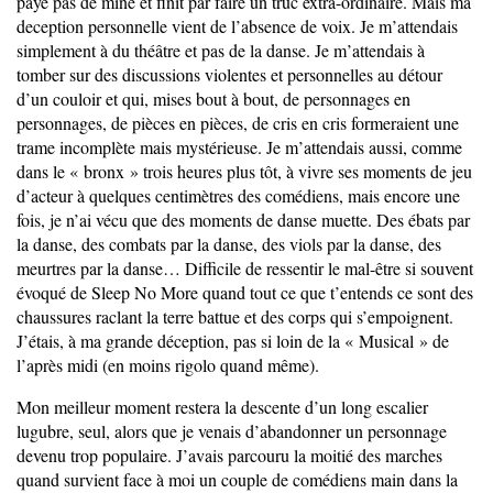
paye pas de mine et finit par faire un truc extra-ordinaire. Mais ma
deception personnelle vient de l’absence de voix. Je m’attendais
simplement à du théâtre et pas de la danse. Je m’attendais à
tomber sur des discussions violentes et personnelles au détour
d’un couloir et qui, mises bout à bout, de personnages en
personnages, de pièces en pièces, de cris en cris formeraient une
trame incomplète mais mystérieuse. Je m’attendais aussi, comme
dans le « bronx » trois heures plus tôt, à vivre ses moments de jeu
d’acteur à quelques centimètres des comédiens, mais encore une
fois, je n’ai vécu que des moments de danse muette. Des ébats par
la danse, des combats par la danse, des viols par la danse, des
meurtres par la danse… Difficile de ressentir le mal-être si souvent
évoqué de Sleep No More quand tout ce que t’entends ce sont des
chaussures raclant la terre battue et des corps qui s’empoignent.
J’étais, à ma grande déception, pas si loin de la « Musical » de
l’après midi (en moins rigolo quand même).
Mon meilleur moment restera la descente d’un long escalier
lugubre, seul, alors que je venais d’abandonner un personnage
devenu trop populaire. J’avais parcouru la moitié des marches
quand survient face à moi un couple de comédiens main dans la