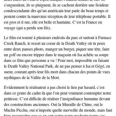
s’engueulent, ils se plaignent, ils se cachent derrière une froideur
condescendante dès qu’un américain leur parle du beau temps et
pestent contre la mauvaise réception de leur téléphone portable. Il
est gros et il sue, elle est belle et hautaine. C’est la France en
voyage (qui a perdu son fils).
Le film est tourné à plusieurs endroits du parc et surtout à Furnace
Creek Ranch, le resort au coeur de la Death Valley où tu peux
entre deux pauses photo, manger un burger, piquer une tête, faire
un golf ou encore tripper dans le magasin où Isa achète sa soupe
dans ce film que personne a vu ! Pour moi, impossible en faisant
le Death Valley National Park, de ne pas penser à Isa et Gégé, en
sueur, courant après leur fils mort dans chacun des points de vues
mythiques de la Vallée de la Mort.
Évidemment le réalisateur a pas choisi le lieu par hasard, c’est
dans ce genre de cadre-là que l’on peut vraiment contempler notre
petitesse. C’est difficile de réaliser l’insignifiance humaine devant
des constructions anciennes. Oui la Muraille de Chine, oui le
Machu Picchu, oui n’importe quelle merveille du monde, mais faut
bien reconnaître que ça ne sert guère notre modestie toutes ces