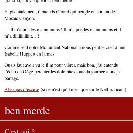
grand-là, il n’y a que toi : ben merde !
Et pis fatalement, t’entends Gérard qui beugle en sortant de
Mosaic Canyon.
— Il m’a pris les mainnnnnns ! Il m’a pris les mainnnnnns et il
m’a diiiiiiiiiiiiit… !
Comme seul notre Monument National à nous peut le crier à une
Isabelle Huppert en larmes.
Ouais faut avoir vu le film pour vibrer, mais bon, j’ai entendu
l’écho de Gégé percuter les dolomites toute la journée alors je
partage.
Allez pas d’excuse
(si ce n’est qu’il n’est que sur le Netflix ricain)
ben merde
C'est qui ?