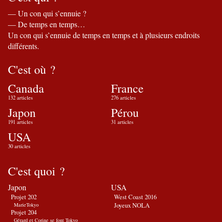
— Un con qui s’ennuie ?
— De temps en temps…
Un con qui s’ennuie de temps en temps et à plusieurs endroits
différents.
C'est où ?
Canada
France
132 articles
276 articles
Japon
Pérou
191 articles
31 articles
USA
30 articles
C'est quoi ?
Japon
USA
Projet 202
West Coast 2016
Joyeux NOLA
MarieTokyo
Projet 204
Gérard et Corine se font Tokyo