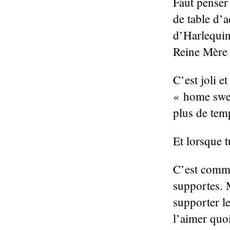
Faut penser 
de table d’
d’Harlequin
Reine Mère 
C’est joli e
« home swee
plus de tem
Et lorsque t
C’est comme
supportes. M
supporter le
l’aimer quoi