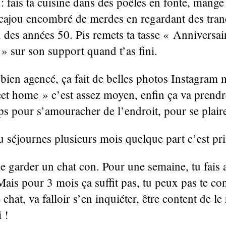
: fais ta cuisine dans des poêles en fonte, mange
acajou encombré de merdes en regardant des tra
 des années 50. Pis remets ta tasse « Anniversair
» sur son support quand t’as fini.
t bien agencé, ça fait de belles photos Instagram 
t home » c’est assez moyen, enfin ça va prend
ps pour s’amouracher de l’endroit, pour se plaire
u séjournes plusieurs mois quelque part c’est pr
 garder un chat con. Pour une semaine, tu fais a
ais pour 3 mois ça suffit pas, tu peux pas te con
 chat, va falloir s’en inquiéter, être content de le
 !