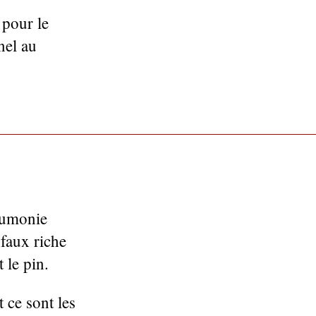
 pour le
nel au
eumonie
faux riche
 le pin.
 ce sont les