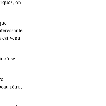
arques, on
que
ntéressante
n est venu
là où se
re
beau rétro,