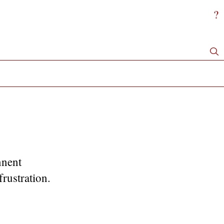
?
nnent
frustration.
.