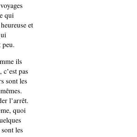
s voyages
e qui
’heureuse et
qui
t peu.
omme ils
 c’est pas
s sont les
s mêmes.
r l’arrêt.
même, quoi
quelques
 sont les