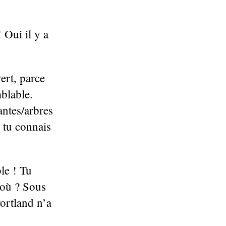
 Oui il y a
ert, parce
mblable.
antes/arbres
 tu connais
le ! Tu
s où ? Sous
Portland n’a