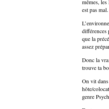
mêmes, les 
est pas mal.
L’environne
différences
que la préc
assez prépa
Donc la vrai
trouve ta bou
On vit dans 
hôte/coloca
genre Psyc