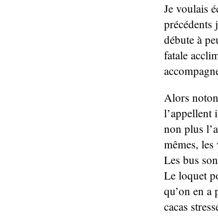
Je voulais é
précédents j
débute à pe
fatale accli
accompagne l
Alors noton
l’appellent
non plus l’
mêmes, les 
Les bus son
Le loquet p
qu’on en a 
cacas stress