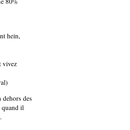
nne 80%
nt hein,
t vivez
al)
n dehors des
c quand il
.