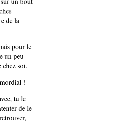
 sur un bout
nches
e de la
mais pour le
re un peu
 chez soi.
imordial !
vec, tu le
tenter de le
 retrouver,