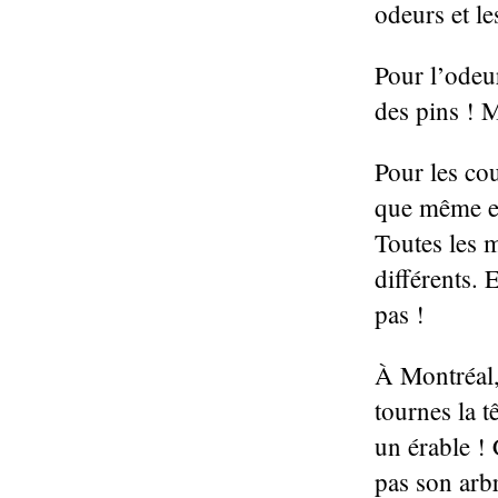
odeurs et le
Pour l’odeur
des pins ! 
Pour les cou
que même en 
Toutes les 
différents.
pas !
À Montréal,
tournes la t
un érable ! 
pas son arb