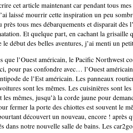
crire cet article maintenant car pendant tous me
’ai laissé mourrir cette inspiration un peu sombr
u près tous mes débarquements et disparait dès l
matation. Et quelque part, en cachant la grisaille 
e début des belles aventures, j’ai menti un peti
s que l’Ouest américain, le Pacific Northwest c
 ici, pour pas confondre avec… l’Ouest américain,
antipode de l’Est américain. Les panneaux routier
voitures sont les mêmes. Les cuisinières sont le
t les mêmes, jusqu’à la corde jaune pour demande
our fermer la porte des chiottes est souvent le 
pourtant découvert un nouveau, encore ! après 
és dans notre nouvelle salle de bains. Les car2go