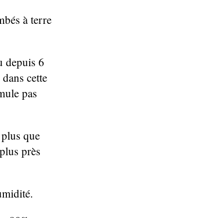
mbés à terre
u depuis 6
 dans cette
imule pas
 plus que
plus près
umidité.