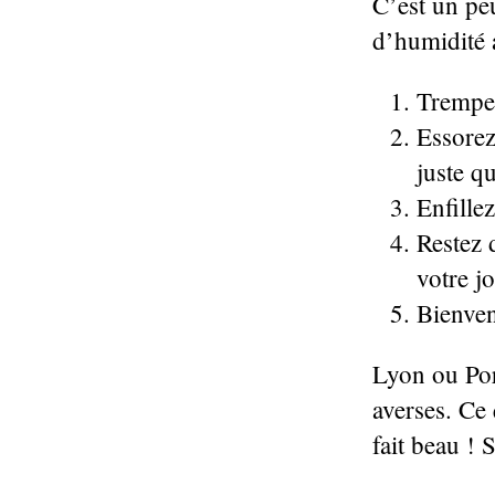
C’est un pe
d’humidité a
Trempez
Essorez
juste qu
Enfillez
Restez 
votre j
Bienven
Lyon ou Por
averses. Ce 
fait beau ! 